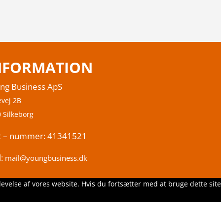
NFORMATION
ng Business ApS
evej 2B
 Silkeborg
 – nummer: 41341521
l:
mail@youngbusiness.dk
levelse af vores website. Hvis du fortsætter med at bruge dette site