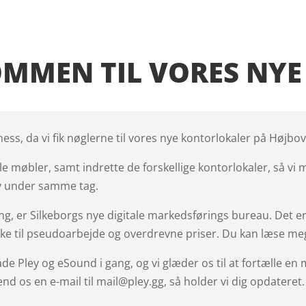
MMEN TIL VORES NY
ess, da vi fik nøglerne til vores nye kontorlokaler på Højbove
e møbler, samt indrette de forskellige kontorlokaler, så vi 
y under samme tag.
ing, er Silkeborgs nye digitale markedsførings bureau. Det e
ke til pseudoarbejde og overdrevne priser. Du kan læse m
åde Pley og eSound i gang, og vi glæder os til at fortælle e
end os en e-mail til mail@pley.gg, så holder vi dig opdateret.