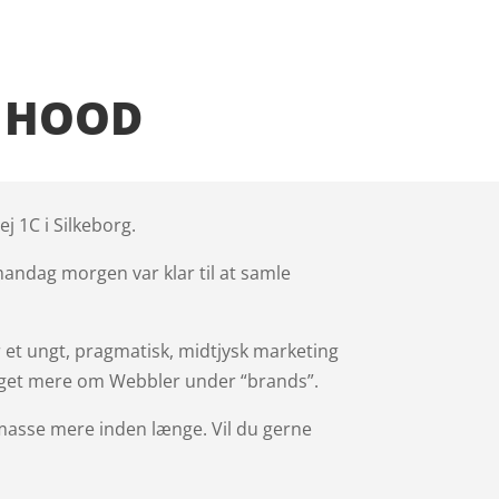
BRANDS
NEWS
KONTAKT
E HOOD
j 1C i Silkeborg.
mandag morgen var klar til at samle
r et ungt, pragmatisk, midtjysk marketing
eget mere om Webbler under “brands”.
n masse mere inden længe. Vil du gerne