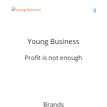
Young Business
Profit is not enough
Brands