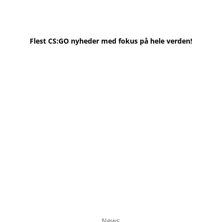
Flest CS:GO nyheder med fokus på hele verden!
Læs mere
News