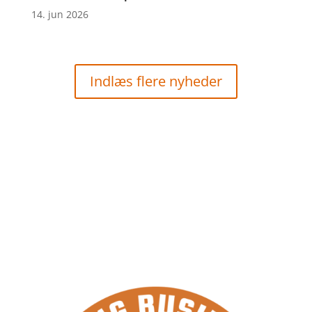
14. jun 2026
Indlæs flere nyheder