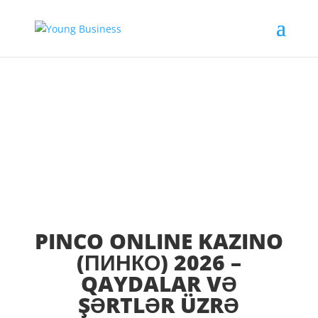
PINCO ONLINE KAZINO
(ПИНКО) 2026 –
QAYDALAR VƏ
ŞƏRTLƏR ÜZRƏ