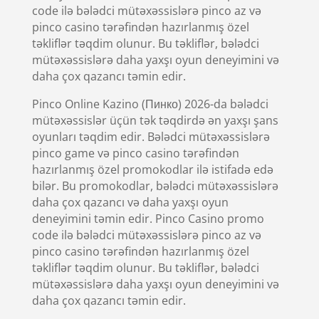
code ilə bələdci mütəxəssislərə pinco az və
pinco casino tərəfindən hazırlanmış özel
təkliflər təqdim olunur. Bu təkliflər, bələdci
mütəxəssislərə daha yaxşı oyun deneyimini və
daha çox qazancı təmin edir.
Pinco Online Kazino (Пинко) 2026-da bələdci
mütəxəssislər üçün tək təqdirdə ən yaxşı şans
oyunları təqdim edir. Bələdci mütəxəssislərə
pinco game və pinco casino tərəfindən
hazırlanmış özel promokodlar ilə istifadə edə
bilər. Bu promokodlar, bələdci mütəxəssislərə
daha çox qazancı və daha yaxşı oyun
deneyimini təmin edir. Pinco Casino promo
code ilə bələdci mütəxəssislərə pinco az və
pinco casino tərəfindən hazırlanmış özel
təkliflər təqdim olunur. Bu təkliflər, bələdci
mütəxəssislərə daha yaxşı oyun deneyimini və
daha çox qazancı təmin edir.