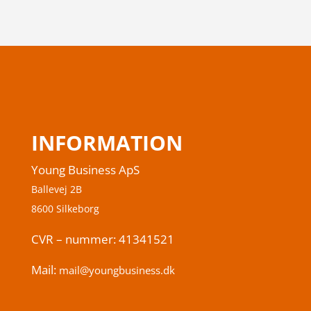
INFORMATION
Young Business ApS
Ballevej 2B
8600 Silkeborg
CVR – nummer: 41341521
Mail:
mail@youngbusiness.dk