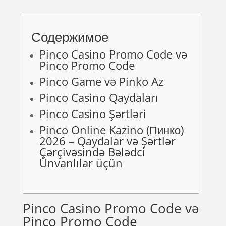
Содержимое
Pinco Casino Promo Code və
Pinco Promo Code
Pinco Game və Pinko Az
Pinco Casino Qaydaları
Pinco Casino Şərtləri
Pinco Online Kazino (Пинко)
2026 – Qaydalar və Şərtlər
Çərçivəsində Bələdci
Ünvanlılar üçün
Pinco Casino Promo Code və
Pinco Promo Code