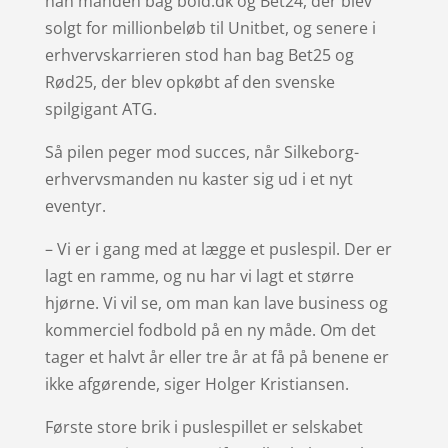
han manden bag bold.dk og Bet24, der blev
solgt for millionbeløb til Unitbet, og senere i
erhvervskarrieren stod han bag Bet25 og
Rød25, der blev opkøbt af den svenske
spilgigant ATG.
Så pilen peger mod succes, når Silkeborg-
erhvervsmanden nu kaster sig ud i et nyt
eventyr.
– Vi er i gang med at lægge et puslespil. Der er
lagt en ramme, og nu har vi lagt et større
hjørne. Vi vil se, om man kan lave business og
kommerciel fodbold på en ny måde. Om det
tager et halvt år eller tre år at få på benene er
ikke afgørende, siger Holger Kristiansen.
Første store brik i puslespillet er selskabet