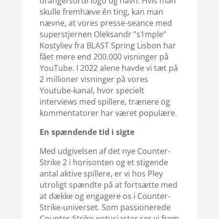
orange/sorte logo og navn. Hvis man
skulle fremhæve én ting, kan man
nævne, at vores presse-seance med
superstjernen Oleksandr ”s1mple”
Kostyliev fra BLAST Spring Lisbon har
fået mere end 200.000 visninger på
YouTube. I 2022 alene havde vi tæt på
2 millioner visninger på vores
Youtube-kanal, hvor specielt
interviews med spillere, trænere og
kommentatorer har været populære.
En spændende tid i sigte
Med udgivelsen af det nye Counter-
Strike 2 i horisonten og et stigende
antal aktive spillere, er vi hos Pley
utroligt spændte på at fortsætte med
at dække og engagere os i Counter-
Strike-universet. Som passionerede
Counter-Strike-entusiaster ser vi frem